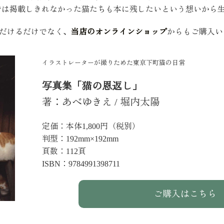
では掲載しきれなかった猫たちも本に残したいという想いから生
いただけるだけでなく、
当店のオンラインショップ
からもご購入い
イラストレーターが撮りためた東京下町猫の日常
写真集「猫の恩返し」
著：あべゆきえ / 堀内太陽
定価：本体1,800円（税別）
判型：192mm×192mm
頁数：112頁
ISBN：9784991398711
ご購入はこちら